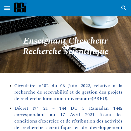
Skip to main content
Skip to navigation
Enseignant Chercheur
&
Recherche Scientifique
Circulaire n°02 du 06 Juin 2022, relative à la
recherche de recevabilité et de gestion des projets
de recherche formation universitaire(PRFU).
Décret N° 21 – 144 DU 5 Ramadan 1442
correspondant au 17 Avril 2021 fixant les
conditions d’exercice et de rétribution des activités
de recherche scientifique et de développement