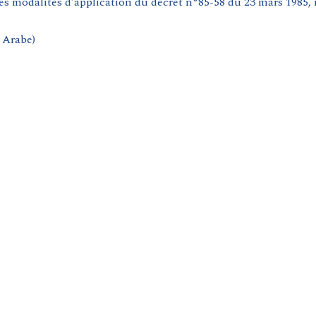
es modalités d’application du décret n°85-58 du 23 mars 1985, r
n Arabe
)