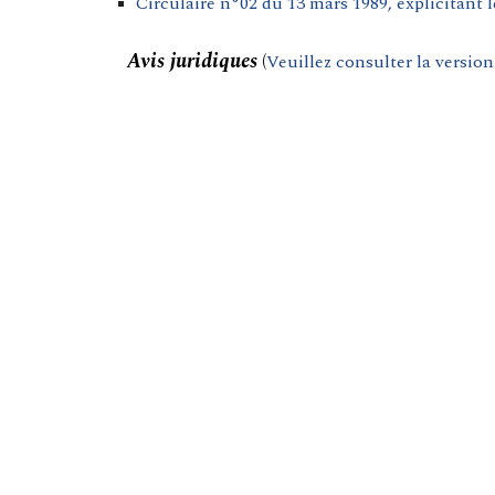
Circulaire n°02 du 13 mars 1989, explicitant l
Avis juridiques
(
Veuillez consulter la versio