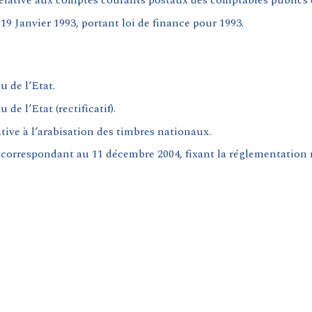
relative aux comptes courants postaux des comptables publics e
 19 Janvier 1993, portant loi de finance pour 1993.
u de l’Etat.
de l’Etat (rectificatif).
tive à l’arabisation des timbres nationaux.
correspondant au 11 décembre 2004, fixant la réglementation re