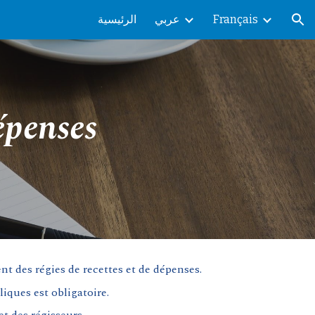
الرئيسية
عربي
Français
ion
épenses
nt des régies de recettes et de dépenses
.
iques est obligatoire.