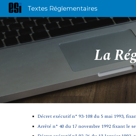
Textes Réglementaires
Sk
La Rég
Décret exécutif n° 93-108 du 5 mai 1993, fixa
Arrêté n° 40 du 17 novembre 1992 fixant le s