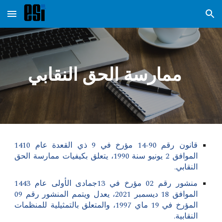
Skip to main content
Skip to navigation
ممارسة الحق النقابي
قانون رقم 90-14 مؤرخ في 9 ذي القعدة عام 1410
الموافق 2 يونيو سنة 1990، يتعلق بكيفيات ممارسة الحق
النقابي.
منشور رقم 02 مؤرخ في 13جمادى الأولى عام 1443
الموافق 18 ديسمبر 2021، يعدل ويتمم المنشور رقم 09
المؤرخ في 19 ماي 1997، والمتعلق بالتمثيلية للمنظمات
النقابية.