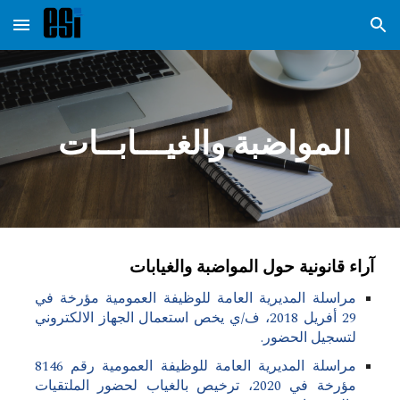
Skip to main content
Skip to navigation
المواضبة والغيـــابــات
آراء قانونية حول المواضبة والغيابات
مراسلة المديرية العامة للوظيفة العمومية مؤرخة في
29 أفريل 2018، ف/ي يخص استعمال الجهاز الالكتروني
لتسجيل الحضور.
مراسلة المديرية العامة للوظيفة العمومية رقم 8146
مؤرخة في 2020، ترخيص بالغياب لحضور الملتقيات