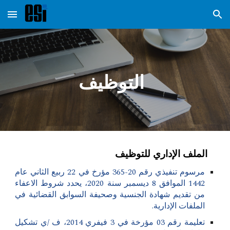
Skip to main content
Skip to navigation
التوظيف
الملف الإداري لل
توظيف
مرسوم تنفيذي رقم 20-365 مؤرخ في 22 ربيع الثاني عام
1442 الموافق 8 ديسمبر سنة 2020، يحدد شروط الاعفاء
من تقديم شهادة الجنسية وصحيفة السوابق القضائية في
الملفات الإدارية.
تعليمة رقم 03 مؤرخة في 3 فيفري 2014، ف /ي تشكيل