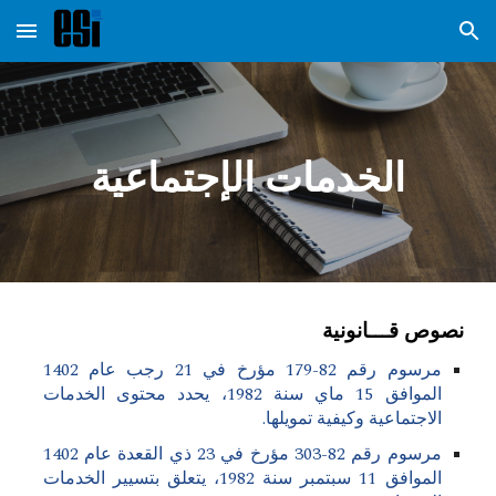
Skip to main content
Skip to navigation
الخدمات الإجتماعية
نصوص قـــانونية
مرسوم رقم 82-179 مؤرخ في 21 رجب عام 1402
الموافق 15 ماي سنة 1982، يحدد محتوى الخدمات
الاجتماعية وكيفية تمويلها.
مرسوم رقم 82-303 مؤرخ في 23 ذي القعدة عام 1402
الموافق 11 سبتمبر سنة 1982، يتعلق بتسيير الخدمات