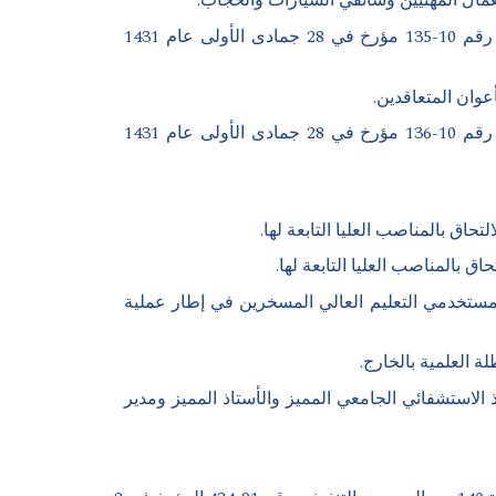
مرسوم تنفيذي رقم 13-189 مؤرخ في 28 جمادى الثانية عام 1434 الموافق 9 مايو سنة 2013، يتمم المرسوم التنفيذي رقم 10-135 مؤرخ في 28 جمادى الأولى عام 1431
مرسوم تنفيذي رقم 13-190 مؤرخ في 28 جمادى الثانية عام 1434 الموافق 9 مايو سنة 2013، يتمم المرسوم التنفيذي رقم 10-136 مؤرخ في 28 جمادى الأولى عام 1431
1، يتضمن تأسيس تعويض استثنائي لصالح مستخدمي التعليم العالي المسخرين في إطار عملية
 20 أكتوبر 2010، يحدد مبلغ تعويض التمييز للأستاذ الاستشفائي الجامعي المميز والأستاذ المميز ومدير