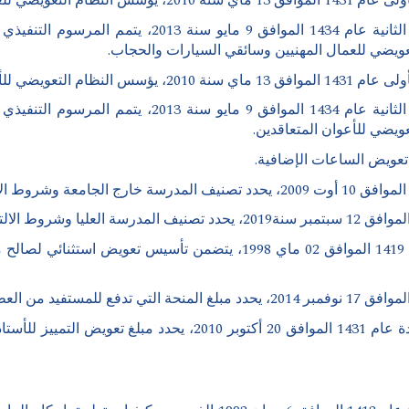
مرسوم تنفيذي رقم 98-19 مؤرخ في 5 محرم عام 1419 الموافق 02 ماي 998
مرسوم تنفيذي رقم 10-253 مؤرخ في 12 ذي القعدة عام 1431 الموافق