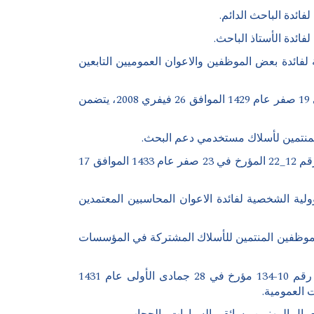
2008، يتضمن تأسيس منحة جزافية تعويضية لفائدة بعض الموظفين والاعوان العموميين التابعين
مرسوم تنفيذي رقم 15-176 مؤرخ في 19 رمضان عام 1436 الموافق 6 جويلية 2015، مرسوم تنفيذي رقم 08-70 مؤرخ في 19 صفر عام 1429 الموافق 26 فيفري 2008، يتضمن
مرسوم تنفيذي رقم 13_246 مؤرخ في 17 شعبان عام 1434 الموافق 26 يونيو سنة 2013، يعدل ويتمم المرسوم التنفيذي رقم 12_22 المؤرخ في 23 صفر عام 1433 الموافق 17
 سبتمبر 2004، يتضمن إحداث تعويض عن المسؤولية الشخصية لفائدة الاعوان المحاسبين المعتمدين
143 الموافق 13 ماي سنة 2010، يؤسس النظام التعويضي للموظفين المنتمين للأسلاك المشتركة في المؤسسات
مرسوم تنفيذي رقم 13-188 مؤرخ في 28 جمادى الثانية عام 1434 الموافق 9 مايو سنة 2013، يتمم المرسوم التنفيذي رقم 10-134 مؤرخ في 28 جمادى الأولى عام 1431