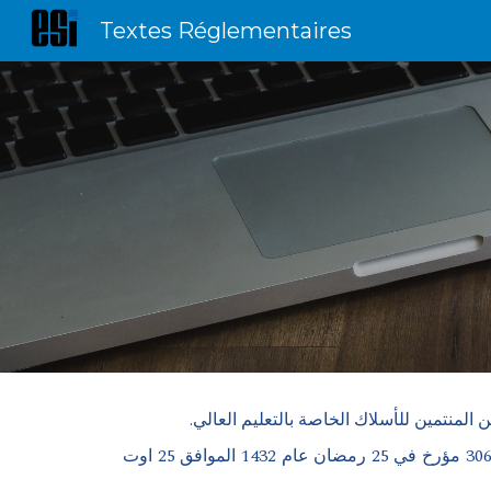
Textes Réglementaires
Sk
مرسوم تنفيذي رقم 13-242 مؤرخ في 17 شعبان عام 1434 الموافق 26 جوان 2013، يعدل ويتمم مرسوم تنفيذي رقم 11-306 مؤرخ في 25 رمضان عام 1432 الموافق 25 اوت