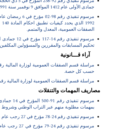
جمادى الأولى عام 1412 الموافق 9 نوفمبر سنة 1991، والمتضمن تنظيم الصفقات العمومية، المعدل والمتمم.
الصفقات العمومية، المعدل والمتمم
.
تحكيم المسابقات والمقررين والمسؤولين المكلفين 
آراء قـــانونية
حسب كل حصة.
مراسلة قسم الصفقات العمومية لوزارة المالية رقم 792 مؤرخة في 09 أكتوبر 2017، المشاركون في لجنة الصفقات بصوت استشاري لا يستفيدون من التعوي
مصاريف المهمات والتنقلات
بمهمات مطلوبة منهم عبر التراب الوطني وشروط م
مرسوم تنفيذي رقم 24-78 مؤرخ في 27 رجب عام 1445 الموافق 8 فبراير سنة 2024، يتعلق بالتعويضات المكافئة للمصاريف المترتبة عن المهمات المؤقتة في الخارج.