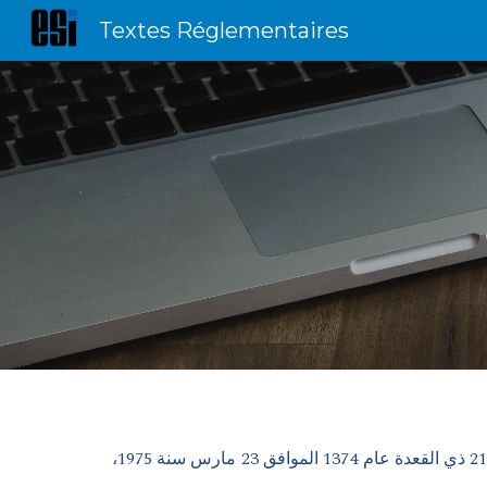
Textes Réglementaires
Sk
مرسوم رقم 07-292 مؤرخ في 14 رمضان عام 1428 الموافق 26 سبتمبر سنة 2007، يعدل المرسوم رقم 65-75 مؤرخ في 21 ذي القعدة عام 1374 الموافق 23 مارس سنة 1975،