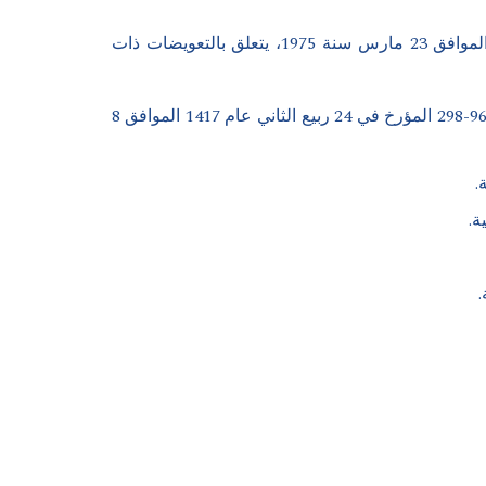
مرسوم رقم 04-28 مؤرخ في 14 فيفري 2004 يعدل المرسوم مرسوم رقم 65-75 مؤرخ في 21 ذي القعدة عام 1374 الموافق 23 مارس سنة 1975، يتعلق بالتعويضات ذات
مرسوم تنفيذي رقم 97-330 مؤرخ في 8 جمادى الأولى عام 1418 الموافق 10 سبتمبر 1997، يتمم المرسوم التنفيذي رقم 96-298 المؤرخ في 24 ربيع الثاني عام 1417 الموافق 8
.
.